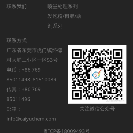
联系我们
喷墨处理系列
发泡粉/树脂/助
剂系列
联系方式
广东省东莞市虎门镇怀德
村大埔工业区一区53号
电话：+86 769
85011498 81510089
传真：+86 769
85011496
关注微信公众号
邮箱：
info@caiyuchem.com
粤ICP备18009493号