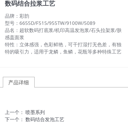
数码结合拉浆工艺
品牌：彩韵
型号：6655D/F515/955TW/9100W/5089
品名：超软数码打底浆/机印高温发泡浆/石头拉架浆/肤
感盖面浆
特性：立体感强，色彩鲜艳，可干打湿打无色差，有独
特的吸引力，适用于龙鳞，鱼鳞，花瓶等多种特殊工艺
产品详细
上一个：
喷墨系列
下一个：
数码结合发泡工艺