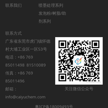
联系我们
喷墨处理系列
发泡粉/树脂/助
剂系列
联系方式
广东省东莞市虎门镇怀德
村大埔工业区一区53号
电话：+86 769
85011498 81510089
传真：+86 769
85011496
关注微信公众号
邮箱：
info@caiyuchem.com
粤ICP备18009493号