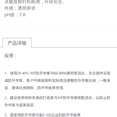
灵敏度检针机检测，环保安全。
外观：透明浆状
pH值：7-8
产品详细
应用：
60-80%
1、
使
用
20-40% WF
防升华膏与
透明浆混合，充分搅拌后形
成防升华浆。客户可根据面料实际情况调整防升华膏比例，一般来
说，膏体比例增加，防升华效果变强。
2、
建议使用布料本身的打底浆与
WF
防升华膏搭配混合，以防止防
升华浆与底浆脱层
3、
需使用防升华浆印刷
2-3
次以达到防升华效果