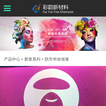
防升华浓缩液
产品中心
>
胶浆系列
>
防升华浓缩液