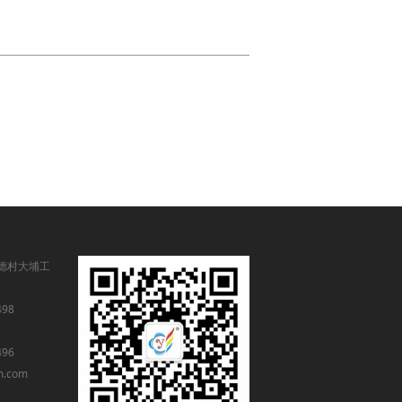
德村大埔工
498
496
m.com