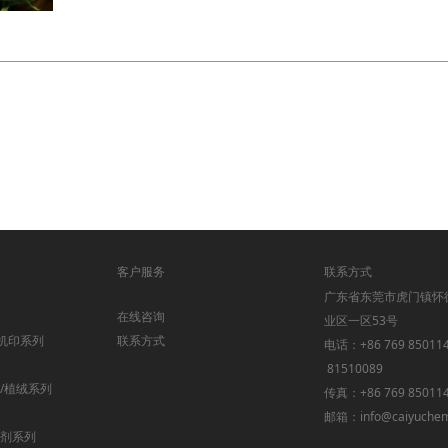
客户服务
联系方式
广东省东莞市虎门镇怀
在线咨询
业区一区53号
机印系列
联系方式
电话：+86 769 85011
81510089
金/植绒系列
传真：+86 769 85011
邮箱：info@caiyuche
助剂系列