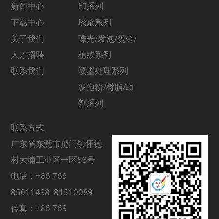
新闻中心
印系列
下载中心
胶浆系列
关于我们
珠光/发泡/烫金/
人才招聘
植绒系列
联系我们
喷墨处理系列
发泡粉/树脂/助
剂系列
联系方式
广东省东莞市虎门镇怀德
村大埔工业区一区53号
电话：+86 769
85011498 81510089
传真：+86 769