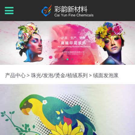
绒面发泡浆
产品中心
>
珠光/发泡/烫金/植绒系列
>
绒面发泡浆