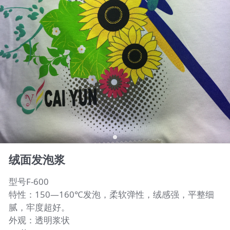
绒面发泡浆
型号F-600
特性：150—160℃发泡，柔软弹性，绒感强，平整细
腻，牢度超好。
外观：透明浆状