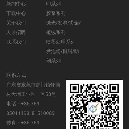
新闻中心
印系列
下载中心
胶浆系列
关于我们
珠光/发泡/烫金/
人才招聘
植绒系列
联系我们
喷墨处理系列
发泡粉/树脂/助
剂系列
联系方式
广东省东莞市虎门镇怀德
村大埔工业区一区53号
电话：+86 769
85011498 81510089
传真：+86 769