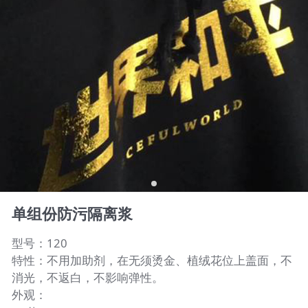
单组份防污隔离浆
型号：120
特性：不用加助剂，在无须烫金、植绒花位上盖面，不
消光，不返白，不影响弹性。
外观：