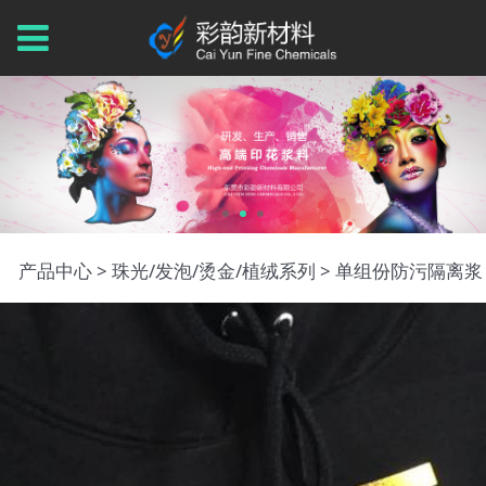
单组份防污隔离浆
产品中心
>
珠光/发泡/烫金/植绒系列
>
单组份防污隔离浆