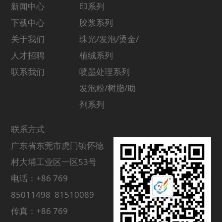
新闻中心
印系列
下载中心
胶浆系列
关于我们
珠光/发泡/烫金/
人才招聘
植绒系列
联系我们
喷墨处理系列
发泡粉/树脂/助
剂系列
联系方式
广东省东莞市虎门镇怀德
村大埔工业区一区53号
电话：+86 769
85011498 81510089
传真：+86 769