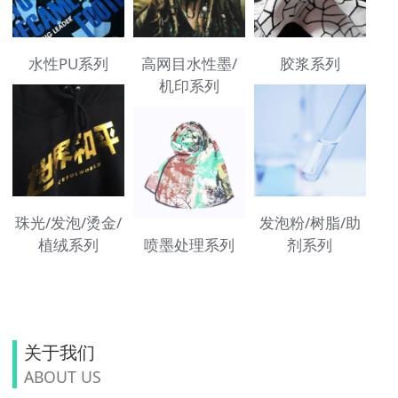
水性PU系列
高网目水性墨/
胶浆系列
机印系列
珠光/发泡/烫金/
发泡粉/树脂/助
植绒系列
喷墨处理系列
剂系列
关于我们
ABOUT US